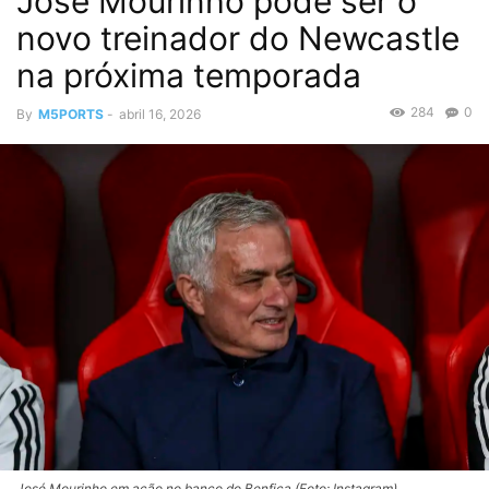
José Mourinho pode ser o
novo treinador do Newcastle
na próxima temporada
284
0
By
M5PORTS
-
abril 16, 2026
José Mourinho em ação no banco do Benfica (Foto: Instagram)