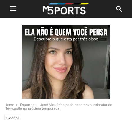
Home
Esportes
José Mourinho pode ser o novo treinador do
Newcastle na próxima temporada
Esportes