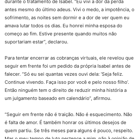
durante o tratamento de Isabel. “Eu vivi a dor da perda
antes mesmo do último adeus. Vivi o medo, a impotência, o
sofrimento, as noites sem dormir e a dor de ver quem eu
amava lutar todos os dias. Eu honrei minha esposa do
começo ao fim. Estive presente quando muitos não
suportariam estar”, declarou.
Para tentar encerrar as cobranças virtuais, ele revelou que
seguir em frente foi um pedido da própria Isabel antes de
falecer. “Só eu sei quantas vezes ouvi dela: ‘Seja feliz.
Continue vivendo. Faça isso por você e pelo nosso filho’.
Então ninguém tem o direito de reduzir minha história a
um julgamento baseado em calendário”, afirmou.
“Seguir em frente não é traição. Não é esquecimento. Não
é falta de amor. É também honrar os últimos desejos de
quem partiu. Se três meses para alguns é pouco, respeito.
Mas o meu tempo de luto pertence a mim, não à opinião de