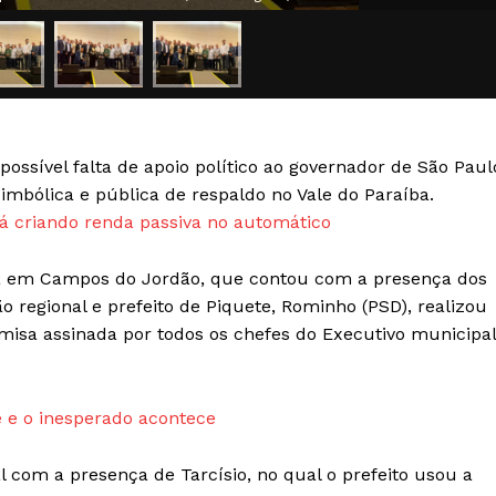
Transparência Editorial
Termos de Serviços
RSS
Política de Privacidade e Cookies
sível falta de apoio político ao governador de São Paul
AIS
imbólica e pública de respaldo no Vale do Paraíba.
 criando renda passiva no automático
a em Campos do Jordão, que contou com a presença dos
ão regional e prefeito de Piquete, Rominho (PSD), realizou
misa assinada por todos os chefes do Executivo municipal
 e o inesperado acontece
 com a presença de Tarcísio, no qual o prefeito usou a