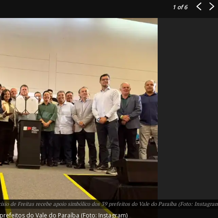
1
of 6
IT
do sobre
M5PORTS
Artificial
Sobre Nós
Anuncie
sio de Freitas recebe apoio simbólico dos 39 prefeitos do Vale do Paraíba (Foto: Instagra
Contato
refeitos do Vale do Paraíba (Foto: Instagram)