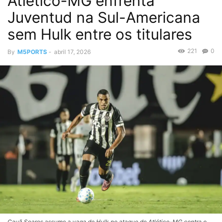
Atlético-MG enfrenta
Juventud na Sul-Americana
sem Hulk entre os titulares
221
0
By
M5PORTS
-
abril 17, 2026
Cauã Soares assume a vaga de Hulk no ataque do Atlético-MG contra o