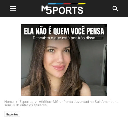
Home
Esportes
Atlético-MG enfrenta Juventud na Sul-Americana
sem Hulk entre os titulares
Esportes