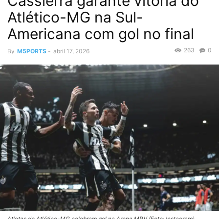
Cassierra garante vitória do
Atlético-MG na Sul-
Americana com gol no final
263
0
By
M5PORTS
-
abril 17, 2026
Atletas do Atlético-MG celebram gol na Arena MRV (Foto: Instagram)