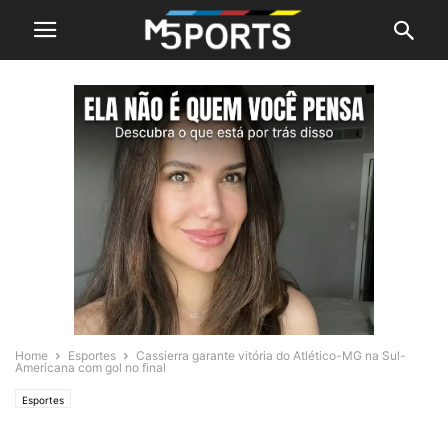
Home
Esportes
Cassierra garante vitória do Atlético-MG na Sul-
Americana com gol no final
Esportes