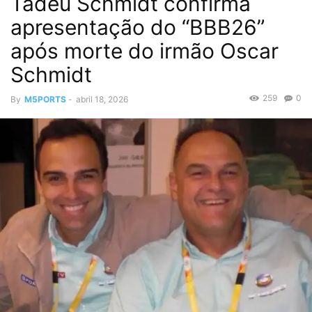
Tadeu Schmidt confirma
apresentação do “BBB26”
após morte do irmão Oscar
Schmidt
259
0
By
M5PORTS
-
abril 18, 2026