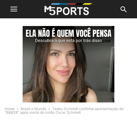
Home
Brasil e Mundo
Tadeu Schmidt confirma apresentação do
“BBB26” após morte do irmão Oscar Schmidt