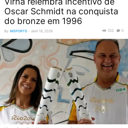
Virna relembra incentivo de
Oscar Schmidt na conquista
do bronze em 1996
252
0
By
M5PORTS
-
abril 18, 2026