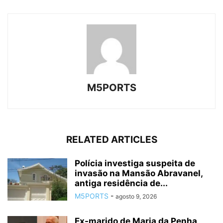
M5PORTS
RELATED ARTICLES
Polícia investiga suspeita de
invasão na Mansão Abravanel,
antiga residência de...
M5PORTS
-
agosto 9, 2026
Ex-marido de Maria da Penha,