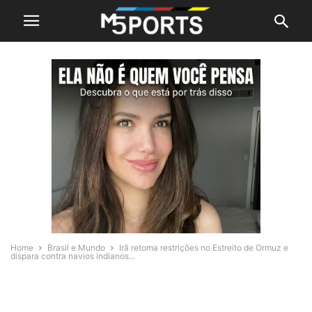
Home
Brasil e Mundo
Irã retoma restrições no Estreito de Ormuz e
dispara contra navios indianos...