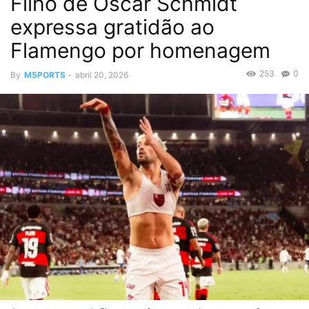
Filho de Oscar Schmidt
expressa gratidão ao
Flamengo por homenagem
253
0
By
M5PORTS
-
abril 20, 2026