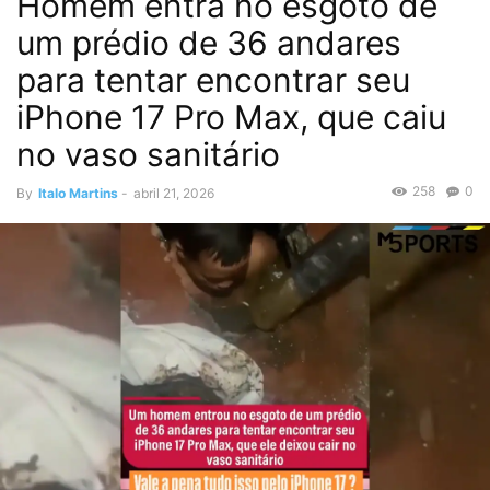
Homem entra no esgoto de
um prédio de 36 andares
para tentar encontrar seu
iPhone 17 Pro Max, que caiu
no vaso sanitário
258
0
By
Italo Martins
-
abril 21, 2026