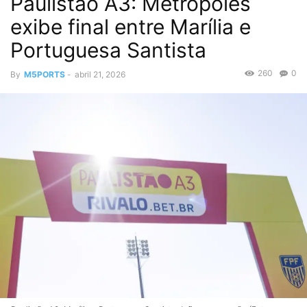
Paulistão A3: Metrópoles
exibe final entre Marília e
Portuguesa Santista
260
0
By
M5PORTS
-
abril 21, 2026