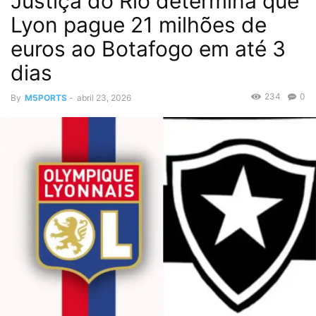
Justiça do Rio determina que
Lyon pague 21 milhões de
euros ao Botafogo em até 3
dias
234
0
By
M5PORTS
-
abril 23, 2026