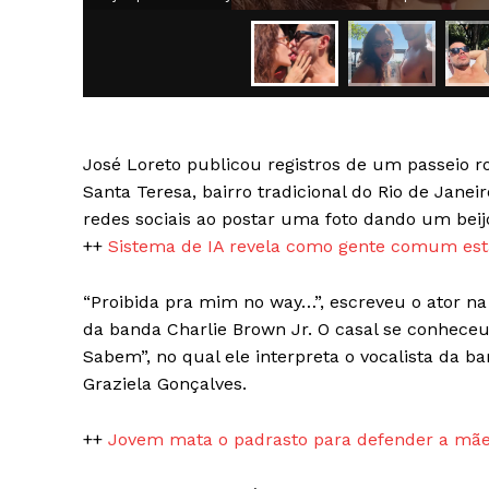
José Loreto publicou registros de um passeio 
SAIBA M
Santa Teresa, bairro tradicional do Rio de Janei
redes sociais ao postar uma foto dando um bei
++
Sistema de IA revela como gente comum está
“Proibida pra mim no way…”, escreveu o ator na
da banda Charlie Brown Jr. O casal se conheceu
Sabem”, no qual ele interpreta o vocalista da ba
Graziela Gonçalves.
++
Jovem mata o padrasto para defender a mãe