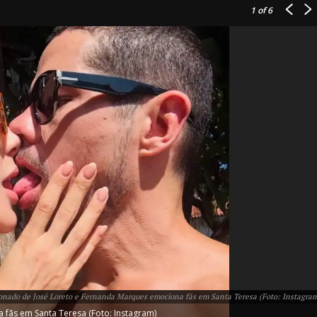
1
of 6
IT
do sobre
M5PORTS
Artificial
Sobre Nós
Anuncie
xonado de José Loreto e Fernanda Marques emociona fãs em Santa Teresa (Foto: Instagra
Contato
fãs em Santa Teresa (Foto: Instagram)