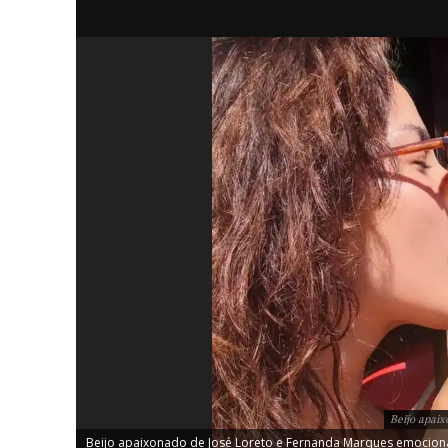
iCHA
Aprenda tu
Inteligência 
Beijo apai
Beijo apaixonado de José Loreto e Fernanda Marques emociona 