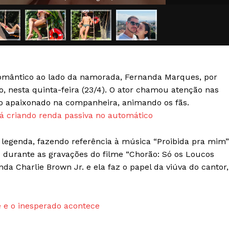
Transparência Editorial
Termos de Serviços
RSS
Política de Privacidade e Cookies
romântico ao lado da namorada, Fernanda Marques, por
AIS
ro, nesta quinta-feira (23/4). O ator chamou atenção nas
jo apaixonado na companheira, animando os fãs.
 criando renda passiva no automático
 legenda, fazendo referência à música “Proibida pra mim”
 durante as gravações do filme “Chorão: Só os Loucos
nda Charlie Brown Jr. e ela faz o papel da viúva do cantor,
 e o inesperado acontece