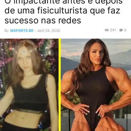
O impactante antes e depois
de uma fisiculturista que faz
sucesso nas redes
241
0
By
M5PORTS BR
-
abril 24, 2026