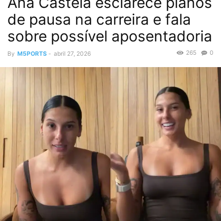
Ana Castela esclarece planos
de pausa na carreira e fala
sobre possível aposentadoria
265
0
By
M5PORTS
-
abril 27, 2026