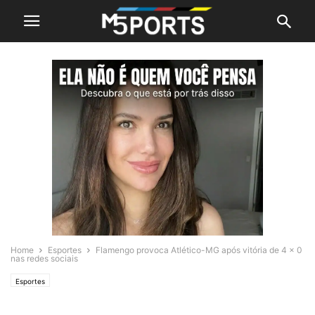
Home
Esportes
Flamengo provoca Atlético-MG após vitória de 4 x 0
nas redes sociais
Esportes