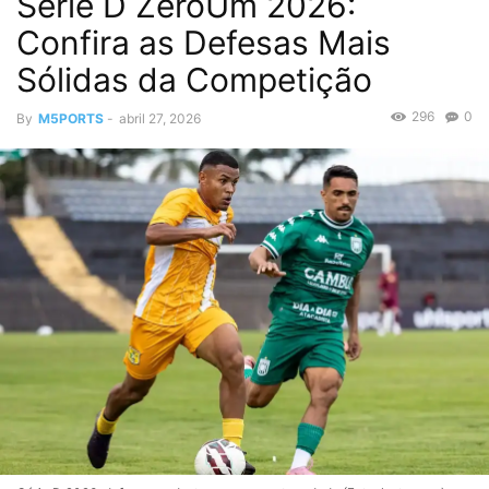
Série D ZeroUm 2026:
Confira as Defesas Mais
Sólidas da Competição
296
0
By
M5PORTS
-
abril 27, 2026