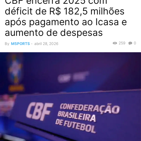
CBF encerra 2025 com
déficit de R$ 182,5 milhões
após pagamento ao Icasa e
aumento de despesas
259
0
By
M5PORTS
-
abril 28, 2026