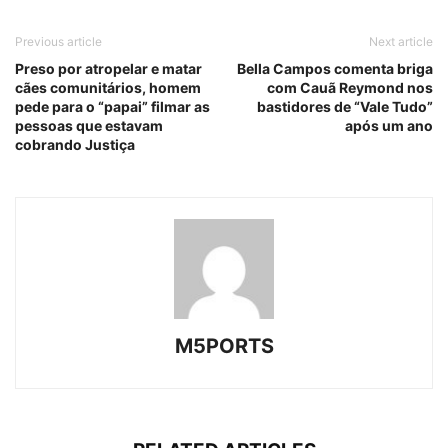
Previous article
Next article
Preso por atropelar e matar
Bella Campos comenta briga
cães comunitários, homem
com Cauã Reymond nos
pede para o “papai” filmar as
bastidores de “Vale Tudo”
pessoas que estavam
após um ano
cobrando Justiça
M5PORTS