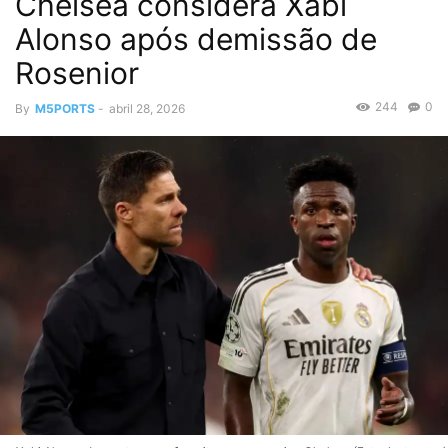
Chelsea considera Xabi
Alonso após demissão de
Rosenior
244
0
By
M5PORTS
-
abril 28, 2026