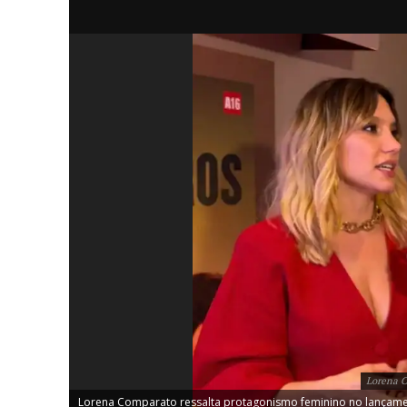
iCHA
Aprenda tu
Inteligência 
Lorena C
Lorena Comparato ressalta protagonismo feminino no lançamen