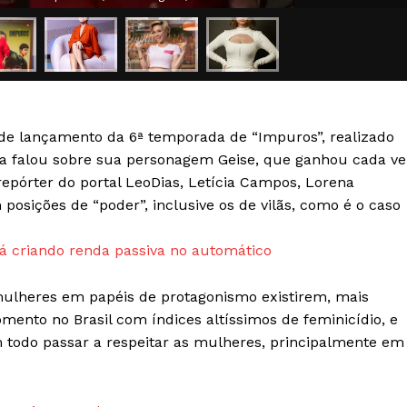
Transparência Editorial
Termos de Serviços
RSS
Política de Privacidade e Cookies
 de lançamento da 6ª temporada de “Impuros”, realizado
AIS
 Ela falou sobre sua personagem Geise, que ganhou cada v
repórter do portal LeoDias, Letícia Campos, Lorena
posições de “poder”, inclusive os de vilãs, como é o caso
 criando renda passiva no automático
mulheres em papéis de protagonismo existirem, mais
mento no Brasil com índices altíssimos de feminicídio, e
todo passar a respeitar as mulheres, principalmente em