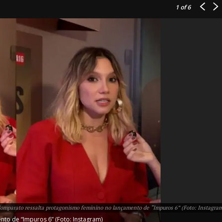
1
of 6
IT
do sobre
M5PORTS
Artificial
Sobre Nós
Anuncie
omparato ressalta protagonismo feminino no lançamento de “Impuros 6” (Foto: Instagra
Contato
to de “Impuros 6” (Foto: Instagram)