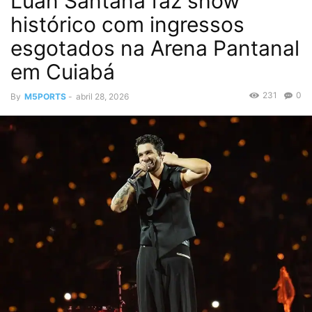
Luan Santana faz show
histórico com ingressos
esgotados na Arena Pantanal
em Cuiabá
231
0
By
M5PORTS
-
abril 28, 2026