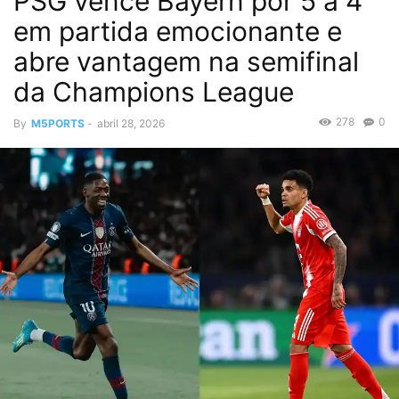
PSG vence Bayern por 5 a 4
em partida emocionante e
abre vantagem na semifinal
da Champions League
278
0
By
M5PORTS
-
abril 28, 2026