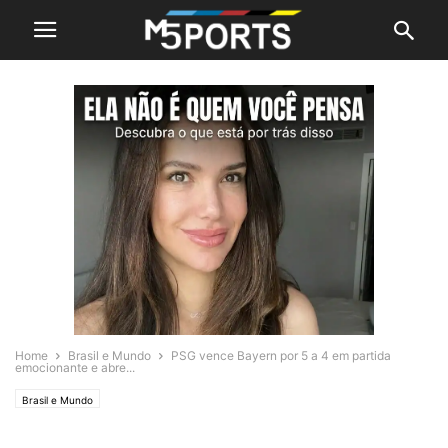
Home
Brasil e Mundo
PSG vence Bayern por 5 a 4 em partida
emocionante e abre...
Brasil e Mundo