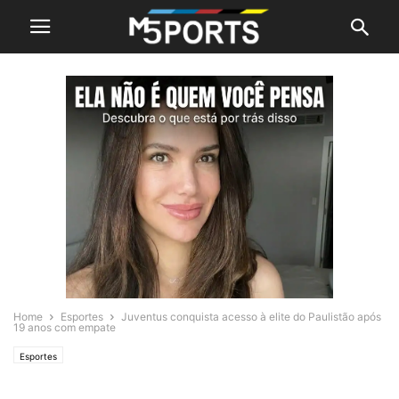
Home
Esportes
Juventus conquista acesso à elite do Paulistão após
19 anos com empate
Esportes