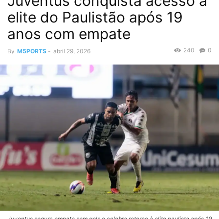
Juventus conquista acesso à
elite do Paulistão após 19
anos com empate
240
0
By
M5PORTS
-
abril 29, 2026
Juventus segura empate sem gols e celebra retorno à elite paulista após 19