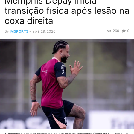
Memphis Depay inicia
transição física após lesão na
coxa direita
269
0
By
M5PORTS
-
abril 29, 2026
Memphis Depay participa de atividades de transição física no CT Joaquim