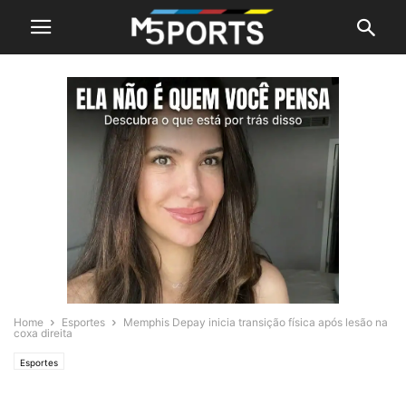
Home
Esportes
Memphis Depay inicia transição física após lesão na
coxa direita
Esportes