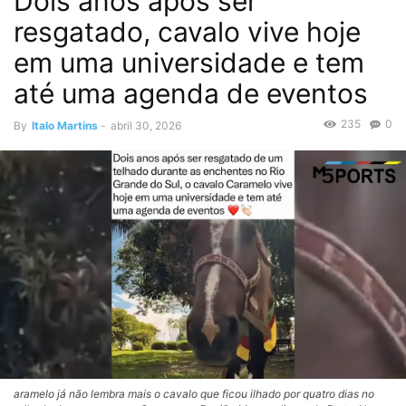
Dois anos após ser
resgatado, cavalo vive hoje
em uma universidade e tem
até uma agenda de eventos
235
0
By
Italo Martins
-
abril 30, 2026
aramelo já não lembra mais o cavalo que ficou ilhado por quatro dias no