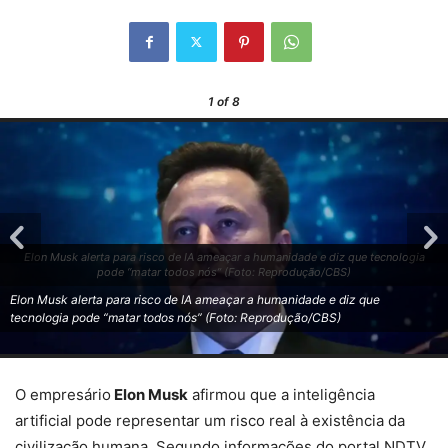
1
of 8
Elon Musk alerta para risco de IA ameaçar a humanidade e diz que tecnologia
pode “matar todos nós” (Foto: Reprodução/CBS)
Elon Musk alerta para risco de IA ameaçar a humanidade e diz que
tecnologia pode “matar todos nós” (Foto: Reprodução/CBS)
O empresário
Elon Musk
afirmou que a inteligência
artificial pode representar um risco real à existência da
civilização humana. Segundo informações do portal NDTV