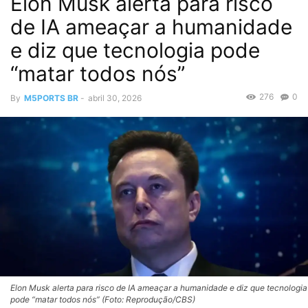
Elon Musk alerta para risco
de IA ameaçar a humanidade
e diz que tecnologia pode
“matar todos nós”
276
0
By
M5PORTS BR
-
abril 30, 2026
Elon Musk alerta para risco de IA ameaçar a humanidade e diz que tecnologia
pode “matar todos nós” (Foto: Reprodução/CBS)