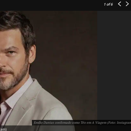
1
of 6
IT
do sobre
M5PORTS
Artificial
Sobre Nós
Anuncie
Contato
Emílio Dantas confirmado como Téo em A Viagem (Foto: Instagra
ram)