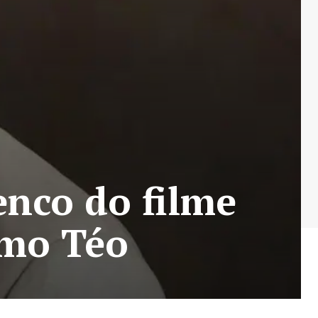
enco do filme
omo Téo