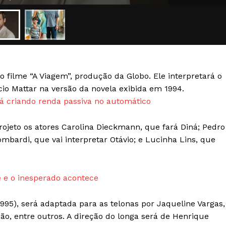
Transparência Editorial
Termos de Serviços
RSS
Política de Privacidade e Cookies
AIS
o filme “A Viagem”, produção da Globo. Ele interpretará o
cio Mattar na versão da novela exibida em 1994.
 criando renda passiva no automático
rojeto os atores Carolina Dieckmann, que fará Diná; Pedro
mbardi, que vai interpretar Otávio; e Lucinha Lins, que
 e o inesperado acontece
-1995), será adaptada para as telonas por Jaqueline Vargas,
ão, entre outros. A direção do longa será de Henrique