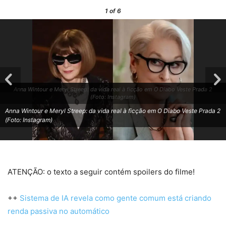
1
of 6
Anna Wintour e Meryl Streep: da vida real à ficção em O Diabo Veste Prada 2
(Foto: Instagram)
Anna Wintour e Meryl Streep: da vida real à ficção em O Diabo Veste Prada 2
(Foto: Instagram)
ATENÇÃO: o texto a seguir contém spoilers do filme!
++
Sistema de IA revela como gente comum está criando
renda passiva no automático