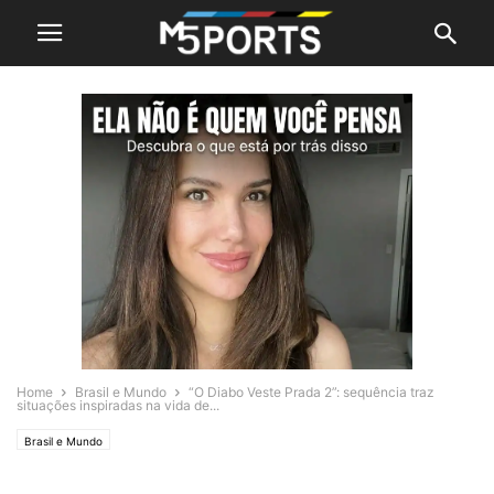
Home
Brasil e Mundo
“O Diabo Veste Prada 2”: sequência traz
situações inspiradas na vida de...
Brasil e Mundo