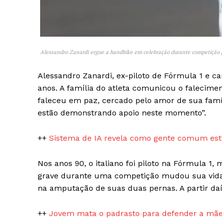
Alessandro Zanardi ergue a handbike em celebração durante competição p
Alessandro Zanardi, ex-piloto de Fórmula 1 e ca
SAIBA M
anos. A família do atleta comunicou o falecimen
faleceu em paz, cercado pelo amor de sua famíl
estão demonstrando apoio neste momento”.
++
Sistema de IA revela como gente comum está
Nos anos 90, o italiano foi piloto na Fórmula 1
grave durante uma competição mudou sua vida, 
na amputação de suas duas pernas. A partir daí,
++
Jovem mata o padrasto para defender a mãe