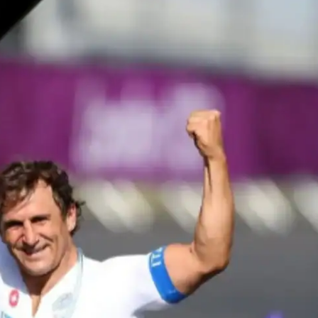
IT
do sobre
M5PORTS
Artificial
Sobre Nós
Anuncie
Contato