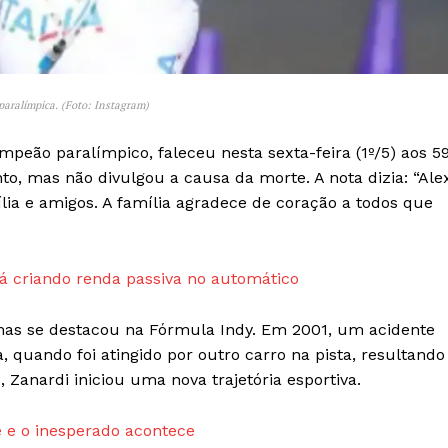
Transparência Editorial
Termos de Serviços
RSS
aralímpica. (Foto: Instagram)
Política de Privacidade e Cookies
mpeão paralímpico, faleceu nesta sexta-feira (1º/5) aos 5
AIS
to, mas não divulgou a causa da morte. A nota dizia: “Ale
ia e amigos. A família agradece de coração a todos que
 criando renda passiva no automático
, mas se destacou na Fórmula Indy. Em 2001, um acidente
quando foi atingido por outro carro na pista, resultando
 Zanardi iniciou uma nova trajetória esportiva.
 e o inesperado acontece