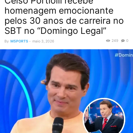
Celso Portiolli recebe
homenagem emocionante
pelos 30 anos de carreira no
SBT no “Domingo Legal”
249
0
By
M5PORTS
-
maio 3, 2026