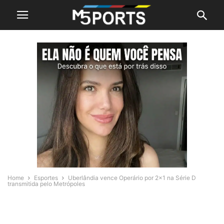
Home
Esportes
Uberlândia vence Operário por 2×1 na Série D
transmitida pelo Metrópoles