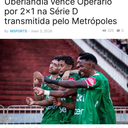
Uberlândia vence Operário
por 2×1 na Série D
transmitida pelo Metrópoles
225
0
By
M5PORTS
-
maio 3, 2026