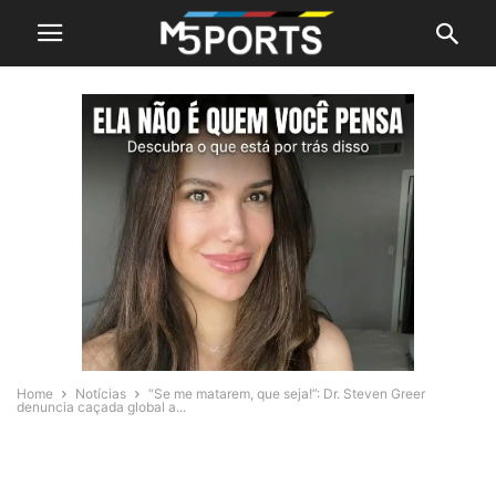
Home
Notícias
“Se me matarem, que seja!”: Dr. Steven Greer
denuncia caçada global a...