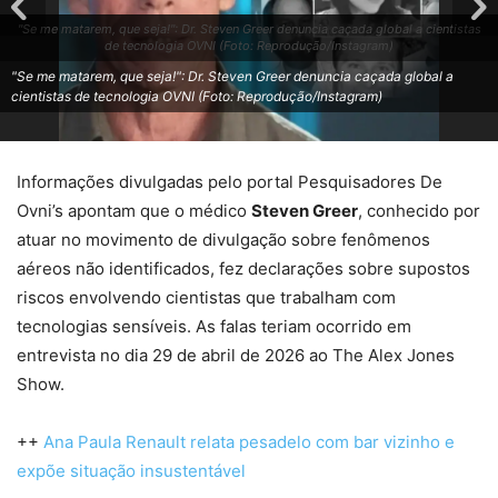
"Se me matarem, que seja!": Dr. Steven Greer denuncia caçada global a cientistas
de tecnologia OVNI (Foto: Reprodução/Instagram)
"Se me matarem, que seja!": Dr. Steven Greer denuncia caçada global a
cientistas de tecnologia OVNI (Foto: Reprodução/Instagram)
Informações divulgadas pelo portal Pesquisadores De
Ovni’s apontam que o médico
Steven Greer
, conhecido por
atuar no movimento de divulgação sobre fenômenos
aéreos não identificados, fez declarações sobre supostos
riscos envolvendo cientistas que trabalham com
tecnologias sensíveis. As falas teriam ocorrido em
entrevista no dia 29 de abril de 2026 ao The Alex Jones
Show.
++
Ana Paula Renault relata pesadelo com bar vizinho e
expõe situação insustentável