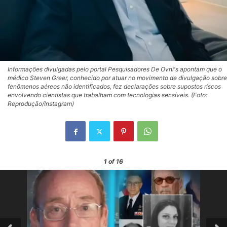
Informações divulgadas pelo portal Pesquisadores De Ovni's apontam que o
médico Steven Greer, conhecido por atuar no movimento de divulgação sobre
fenômenos aéreos não identificados, fez declarações sobre supostos riscos
envolvendo cientistas que trabalham com tecnologias sensíveis. (Foto:
Reprodução/Instagram)
1
of 16