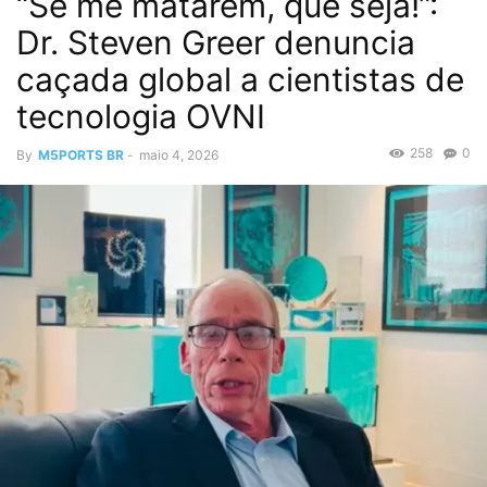
“Se me matarem, que seja!”:
Dr. Steven Greer denuncia
caçada global a cientistas de
tecnologia OVNI
258
0
By
M5PORTS BR
-
maio 4, 2026