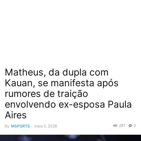
Matheus, da dupla com
Kauan, se manifesta após
rumores de traição
envolvendo ex-esposa Paula
Aires
281
0
By
M5PORTS
-
maio 5, 2026