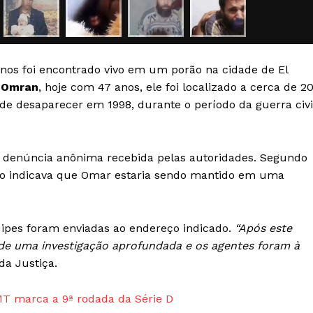
Transparência Editorial
Termos de Serviços
RSS
os foi encontrado vivo em um porão na cidade de El
Política de Privacidade e Cookies
 Omran
, hoje com 47 anos, ele foi localizado a cerca de 2
de desaparecer em 1998, durante o período da guerra civi
AIS
 denúncia anônima recebida pelas autoridades. Segundo
ão indicava que Omar estaria sendo mantido em uma
quipes foram enviadas ao endereço indicado.
“Após este
 de uma investigação aprofundada e os agentes foram à
da Justiça.
T marca a 9ª rodada da Série D