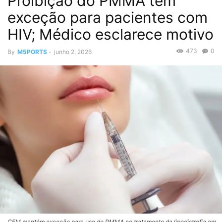
Proibição do PMMA tem
exceção para pacientes com
HIV; Médico esclarece motivo
473
0
By
M5PORTS
-
junho 2, 2026
CFM mantém exceção para uso de PMMA no tratamento da lipodistrofia em