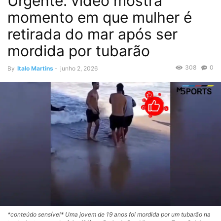
Urgente: vídeo mostra
momento em que mulher é
retirada do mar após ser
mordida por tubarão
308
0
By
Italo Martins
-
junho 2, 2026
*conteúdo sensível* Uma jovem de 19 anos foi mordida por um tubarão na