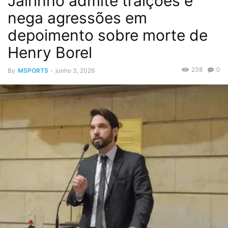
Jairinho admite traições e
nega agressões em
depoimento sobre morte de
Henry Borel
238
0
By
M5PORTS
-
junho 3, 2026