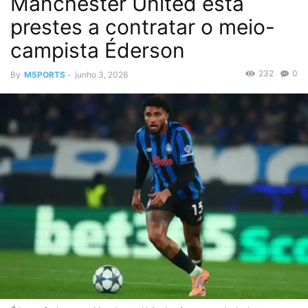
Manchester United está
prestes a contratar o meio-
campista Éderson
232
0
By
M5PORTS
-
junho 3, 2026