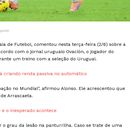
Transparência Editorial
Termos de Serviços
RSS
agram)
Política de Privacidade e Cookies
ia de Futebol, comentou nesta terça-feira (2/6) sobre a
AIS
acordo com o jornal uruguaio Ovación, o jogador do
rante um treino com a seleção do Uruguai.
 criando renda passiva no automático
pação no Mundial", afirmou Alonso. Ele acrescentou que
 de Arrascaeta.
 e o inesperado acontece
 o grau da lesão na panturrilha. Caso se trate de uma