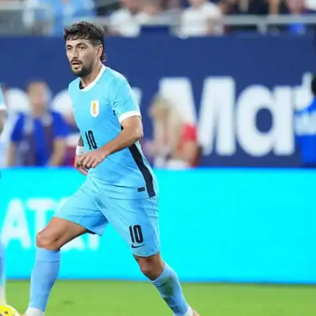
IT
do sobre
M5PORTS
Artificial
Sobre Nós
Anuncie
Contato