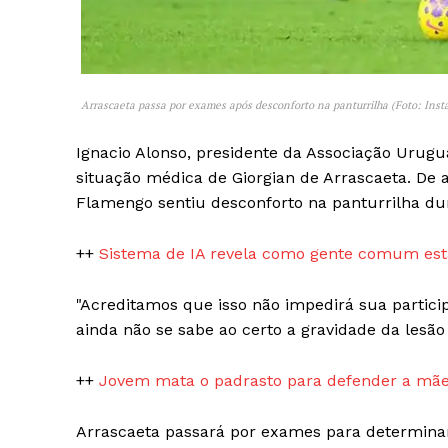
Arrascaeta passa por exames após desconforto na panturrilha (Foto: Inst
Ignacio Alonso, presidente da Associação Urugua
SAIBA M
situação médica de Giorgian de Arrascaeta. De 
Flamengo sentiu desconforto na panturrilha du
++
Sistema de IA revela como gente comum está
"Acreditamos que isso não impedirá sua partici
ainda não se sabe ao certo a gravidade da lesão
++
Jovem mata o padrasto para defender a mãe
Arrascaeta passará por exames para determinar