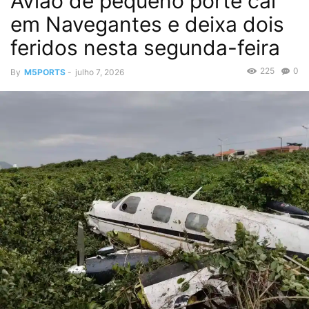
Avião de pequeno porte cai
em Navegantes e deixa dois
feridos nesta segunda-feira
225
0
By
M5PORTS
-
julho 7, 2026