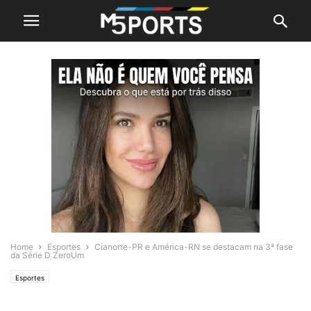
Home
Esportes
Cianorte-PR e América-RN se destacam na 3ª fase
da Série D ZeroUm
Esportes