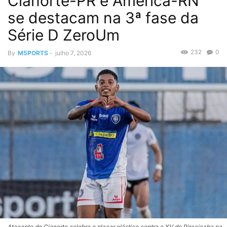
Cianorte-PR e América-RN
se destacam na 3ª fase da
Série D ZeroUm
232
0
By
M5PORTS
-
julho 7, 2026
Atacante do Cianorte celebra o placar elástico contra o XV de Piracicaba na