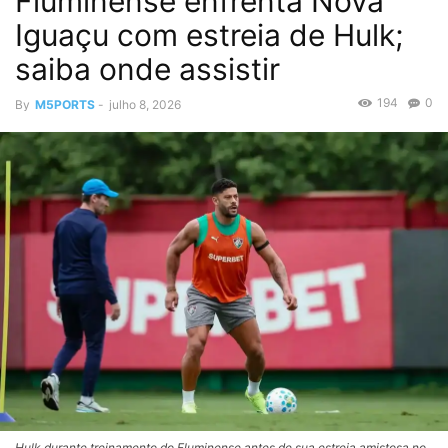
Fluminense enfrenta Nova
Iguaçu com estreia de Hulk;
saiba onde assistir
194
0
By
M5PORTS
-
julho 8, 2026
Hulk durante treinamento do Fluminense antes de sua estreia amistosa no