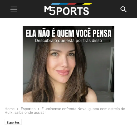
Home
Esportes
Fluminense enfrenta Nova Iguaçu com estreia de
Hulk; saiba onde assistir
Esportes