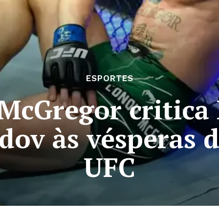
ESPORTES
McGregor critica
v às vésperas d
UFC