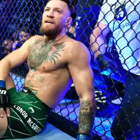
IT
do sobre
M5PORTS
Artificial
Sobre Nós
Anuncie
Contato