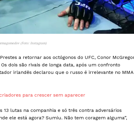
Transparência Editorial
Termos de Serviços
RSS
Política de Privacidade e Cookies
Nurmagomedov (Foto: Instagram)
AIS
 Prestes a retornar aos octógonos do UFC, Conor McGrego
s dois são rivais de longa data, após um confronto
tador irlandês declarou que o russo é irrelevante no MMA
 criadores para crescer sem aparecer
s 13 lutas na companhia e só três contra adversários
nde ele está agora? Sumiu. Não tem coragem alguma”,