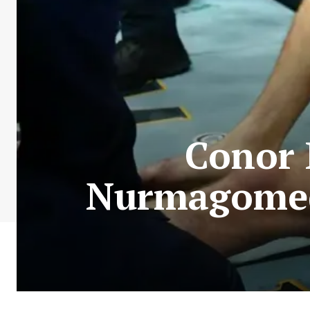
Conor 
Nurmagomedo