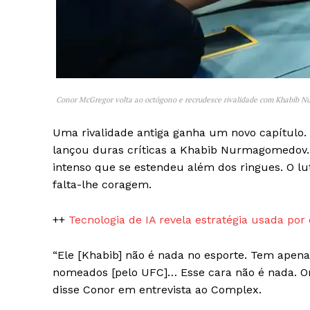
Conor McGregor volta ao octógono e recrudesce rivalidade com Khabib 
SAIBA M
Uma rivalidade antiga ganha um novo capítulo.
lançou duras críticas a Khabib Nurmagomedov. O
intenso que se estendeu além dos ringues. O lu
falta-lhe coragem.
++
Tecnologia de IA revela estratégia usada por
“Ele [Khabib] não é nada no esporte. Tem apena
nomeados [pelo UFC]… Esse cara não é nada. O
disse Conor em entrevista ao Complex.