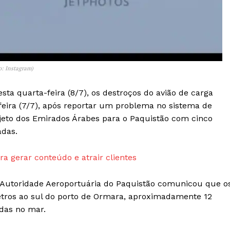
Transparência Editorial
Termos de Serviços
RSS
Política de Privacidade e Cookies
o: Instagram)
AIS
sta quarta-feira (8/7), os destroços do avião de carga
feira (7/7), após reportar um problema no sistema de
ajeto dos Emirados Árabes para o Paquistão com cinco
adas.
a gerar conteúdo e atrair clientes
a Autoridade Aeroportuária do Paquistão comunicou que o
tros ao sul do porto de Ormara, aproximadamente 12
adas no mar.