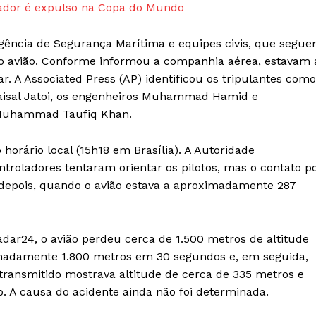
jogador é expulso na Copa do Mundo
Agência de Segurança Marítima e equipes civis, que segu
o avião. Conforme informou a companhia aérea, estavam 
ar. A Associated Press (AP) identificou os tripulantes como
Faisal Jatoi, os engenheiros Muhammad Hamid e
 Muhammad Taufiq Khan.
orário local (15h18 em Brasília). A Autoridade
troladores tentaram orientar os pilotos, mas o contato p
s depois, quando o avião estava a aproximadamente 287
adar24, o avião perdeu cerca de 1.500 metros de altitude
adamente 1.800 metros em 30 segundos e, em seguida,
ransmitido mostrava altitude de cerca de 335 metros e
. A causa do acidente ainda não foi determinada.