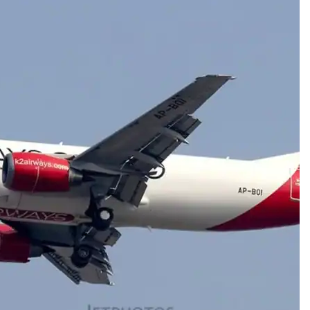
IT
do sobre
M5PORTS
Artificial
Sobre Nós
Anuncie
Contato