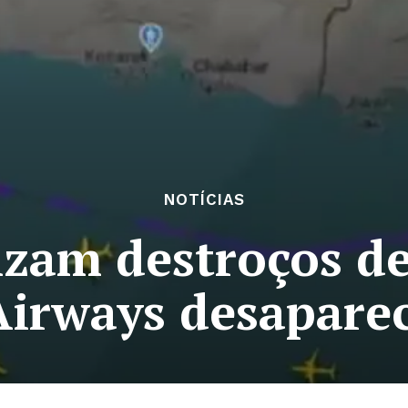
NOTÍCIAS
izam destroços d
Airways desapare