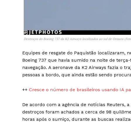
Destroços do Boeing 737 da K2 Airways localizados ao sul de Ormara (Fot
SAIBA M
Equipes de resgate do Paquistão localizaram, ne
Boeing 737 que havia sumido na noite de terça-
navegação. A aeronave da K2 Airways fazia o tr
pessoas a bordo, que ainda estão sendo procur
++
Cresce o número de brasileiros usando IA par
De acordo com a agência de notícias Reuters, 
destroços foram achados a cerca de 98 quilôme
horas após o sumiço, durante as buscas realiz