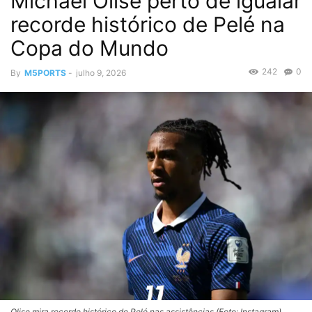
Michael Olise perto de igualar
recorde histórico de Pelé na
Copa do Mundo
242
0
By
M5PORTS
-
julho 9, 2026
Olise mira recorde histórico de Pelé nas assistências (Foto: Instagram)