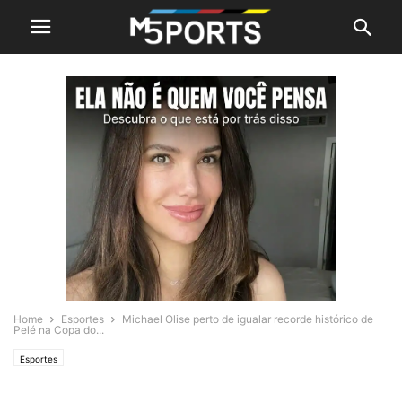
Home
Esportes
Michael Olise perto de igualar recorde histórico de
Pelé na Copa do...
Esportes