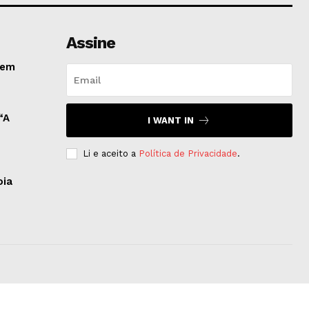
Assine
 em
“A
I WANT IN
Li e aceito a
Política de Privacidade
.
oia