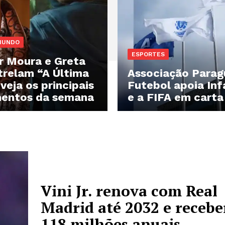
 MUNDO
ESPORTES
 Moura e Greta
trelam “A Última
Associação Parag
veja os principais
Futebol apoia Inf
entos da semana
e a FIFA em carta 
Vini Jr. renova com Real
Madrid até 2032 e recebe
118 milhões anuais