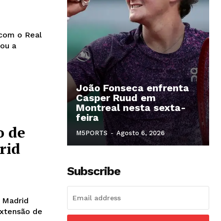
 com o Real
João Fonseca enfrenta
Casper Ruud em
Montreal nesta sexta-
feira
o de
M5PORTS
-
Agosto 6, 2026
rid
Subscribe
l Madrid