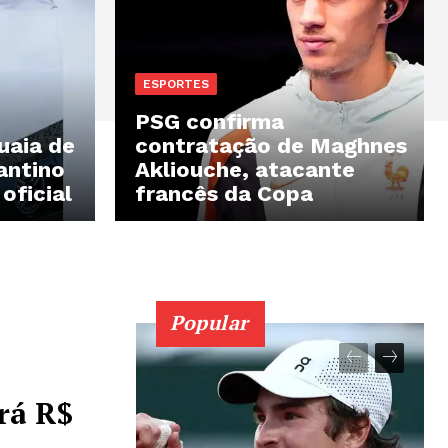
ESPORTES
PSG confirma
uaia de
contratação de Maghnes
antino
Akliouche, atacante
oficial
francês da Copa
Popular
rá R$