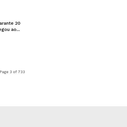
garante 20
os por ano (Foto: Instagram) Chegou ao...
Page 3 of 733