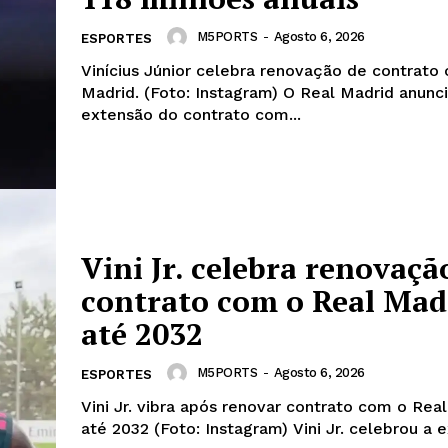
M5PORTS
-
Agosto 6, 2026
ESPORTES
Vinícius Júnior celebra renovação de contrato
Madrid. (Foto: Instagram) O Real Madrid anunciou a
extensão do contrato com...
Vini Jr. celebra renovaçã
contrato com o Real Mad
IT
até 2032
do sobre
M5PORTS
Artificial
M5PORTS
-
Agosto 6, 2026
ESPORTES
Vini Jr. vibra após renovar contrato com o Rea
Sobre Nós
até 2032 (Foto: Instagram) Vini Jr. celebrou a extensão de
Anuncie