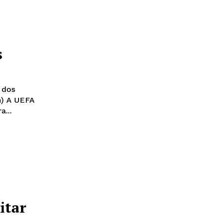
s
 dos
FA
a...
itar