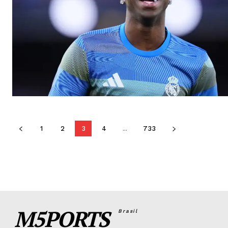
1
2
3
4
...
733
M5PORTS
Brasil