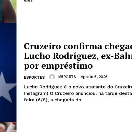
seu...
Contato
Transparência Editorial
Termos de Serviços
RSS
Cruzeiro confirma chega
Política de Privacidade e Cookies
Lucho Rodríguez, ex-Bah
AIS
por empréstimo
M5PORTS
-
Agosto 6, 2026
ESPORTES
Lucho Rodríguez é o novo atacante do Cruzeiro
Instagram) O Cruzeiro anunciou, na tarde desta quinta-
feira (6/8), a chegada do...