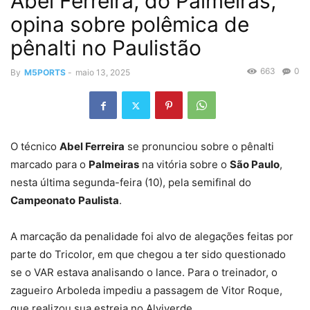
Abel Ferreira, do Palmeiras,
opina sobre polêmica de
pênalti no Paulistão
663
0
By
M5PORTS
-
maio 13, 2025
O técnico
Abel Ferreira
se pronunciou sobre o pênalti
marcado para o
Palmeiras
na vitória sobre o
São Paulo
,
nesta última segunda-feira (10), pela semifinal do
Campeonato
Paulista
.
A marcação da penalidade foi alvo de alegações feitas por
parte do Tricolor, em que chegou a ter sido questionado
se o VAR estava analisando o lance. Para o treinador, o
zagueiro Arboleda impediu a passagem de Vitor Roque,
que realizou sua estreia no Alviverde.