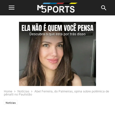
Home
Notícias
Abel Ferreira, do Palmeiras, opina sobre polêmica de
pênalti no Paulistão
Notícias