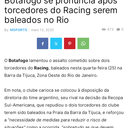
Botafogo se pronuncia após
torcedores do Racing serem
baleados no Rio
473
0
By
M5PORTS
-
maio 13, 2025
O
Botafogo
lamentou o assalto cometido sobre dois
torcedores do
Racing
, baleados nesta quarta-feira (25) na
Barra da Tijuca, Zona Oeste do Rio de Janeiro.
Em nota, o clube carioca se colocou à disposição da
diretoria do time argentino, seu rival na decisão da Recopa
Sul-Americana, que repudiou o dois torcedores do clube
terem sido baleados na Praia da Barra da Tijuca, e reforçou
a
“necessidade de medidas para reduzir o risco de
situações”
como a ocorrida,
“sobretudo as que devem