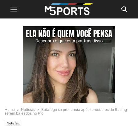
Home
Notícias
Botafogo se pronuncia após torcedores do Racing
serem baleados no Rio
Notícias