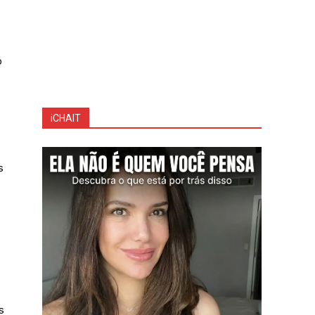
o
iCHAIT
s
s