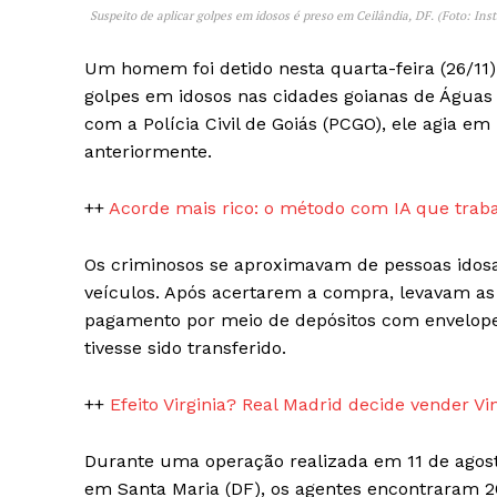
Suspeito de aplicar golpes em idosos é preso em Ceilândia, DF. (Foto: Ins
Um homem foi detido nesta quarta-feira (26/11) 
golpes em idosos nas cidades goianas de Águas 
com a Polícia Civil de Goiás (PCGO), ele agia e
anteriormente.
++
Acorde mais rico: o método com IA que tra
iCHA
Aprenda tu
Os criminosos se aproximavam de pessoas idosa
Inteligência 
veículos. Após acertarem a compra, levavam as
pagamento por meio de depósitos com envelope
tivesse sido transferido.
++
Efeito Virginia? Real Madrid decide vender Vi
Durante uma operação realizada em 11 de agosto
em Santa Maria (DF), os agentes encontraram 20