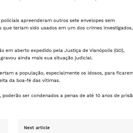
Política de Privacidade e Cookies
 policiais apreenderam outros sete envelopes sem
AIS
s que teriam sido usados em um dos crimes investigados,
em aberto expedido pela Justiça de Vianópolis (GO),
agravou ainda mais sua situação judicial.
ertam a população, especialmente os idosos, para ficare
ita da boa-fé das vítimas.
 poderão ser condenados a penas de até 10 anos de prisã
Next article