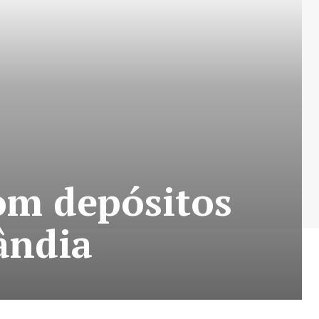
om depósitos
ândia