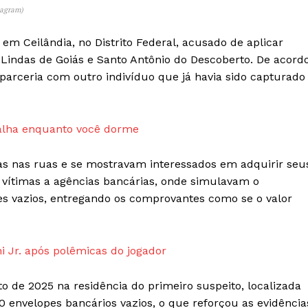
tagram)
em Ceilândia, no Distrito Federal, acusado de aplicar
Lindas de Goiás e Santo Antônio do Descoberto. De acord
m parceria com outro indivíduo que já havia sido capturado
balha enquanto você dorme
IT
do sobre
s nas ruas e se mostravam interessados em adquirir seu
M5PORTS
Artificial
 vítimas a agências bancárias, onde simulavam o
s vazios, entregando os comprovantes como se o valor
Sobre Nós
Anuncie
Contato
ni Jr. após polêmicas do jogador
Transparência Editorial
 de 2025 na residência do primeiro suspeito, localizada
Termos de Serviços
 envelopes bancários vazios, o que reforçou as evidência
RSS