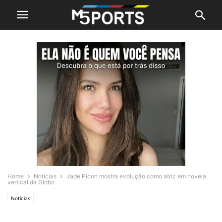
Home
Notícias
Jade Picon mostra evolução como atriz em novela
vertical da Globo
Notícias